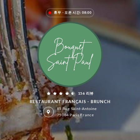
휴무 - 오픈 시간: 08:00
156 리뷰
RESTAURANT FRANÇAIS - BRUNCH
85 Rue Saint-Antoine
75004 Paris France