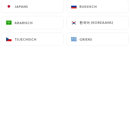
JAPANS
JAPANS
RUSSISCH
RUSSISCH
Du brunch au cocktail, une expérience
한국어 (KOREAANS)
한국어 (KOREAANS)
ARABISCH
ARABISCH
gourmande à tout moment de la
journée.
TSJECHISCH
TSJECHISCH
GRIEKS
GRIEKS
Notre établissement vous accueille
toute la semaine autour d’un brunch
généreux, composé de plats faits
maison, préparés avec des produits
frais et de saison.
Du lundi au vendredi, laissez-vous
également tenter par nos entrées et