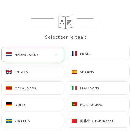
156 REVIEW
RESTAURANT FRANÇAIS - BRUNCH
Selecteer je taal:
Selecteer je taal:
85 Rue Saint-Antoine
75004 Paris France
FRANS
FRANS
NEDERLANDS
NEDERLANDS
ENGELS
ENGELS
SPAANS
SPAANS
CATALAANS
CATALAANS
ITALIAANS
ITALIAANS
DUITS
DUITS
PORTUGEES
PORTUGEES
简体中文 (CHINEES)
简体中文 (CHINEES)
ZWEEDS
ZWEEDS
Wie zijn wij?