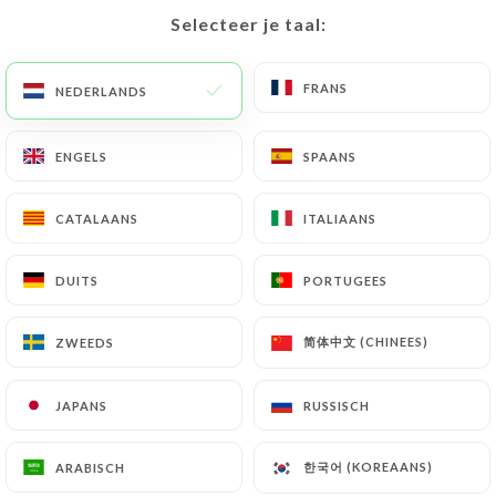
Selecteer je taal:
Selecteer je taal:
NL
MENU
FRANS
FRANS
NEDERLANDS
NEDERLANDS
ENGELS
ENGELS
SPAANS
SPAANS
/
HOME
CONTACT
CATALAANS
CATALAANS
ITALIAANS
ITALIAANS
Contact
DUITS
DUITS
PORTUGEES
PORTUGEES
简体中文 (CHINEES)
简体中文 (CHINEES)
ZWEEDS
ZWEEDS
JAPANS
JAPANS
RUSSISCH
RUSSISCH
Au bouquet saint paul
한국어 (KOREAANS)
한국어 (KOREAANS)
ARABISCH
ARABISCH