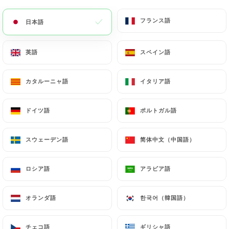
メニュー
JA
フランス語
フランス語
日本語
日本語
英語
英語
スペイン語
スペイン語
カタルーニャ語
カタルーニャ語
イタリア語
イタリア語
/
ホーム
連絡先
連絡先
ドイツ語
ドイツ語
ポルトガル語
ポルトガル語
スウェーデン語
スウェーデン語
简体中文（中国語）
简体中文（中国語）
ロシア語
ロシア語
アラビア語
アラビア語
オランダ語
オランダ語
한국어（韓国語）
한국어（韓国語）
Au bouquet saint paul
チェコ語
チェコ語
ギリシャ語
ギリシャ語