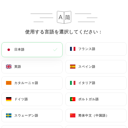
レビュー件数 156
使用する言語を選択してください：
使用する言語を選択してください：
RESTAURANT FRANÇAIS - BRUNCH
85 Rue Saint-Antoine
75004 Paris France
フランス語
フランス語
日本語
日本語
英語
英語
スペイン語
スペイン語
カタルーニャ語
カタルーニャ語
イタリア語
イタリア語
ドイツ語
ドイツ語
ポルトガル語
ポルトガル語
スウェーデン語
スウェーデン語
简体中文（中国語）
简体中文（中国語）
弊社について