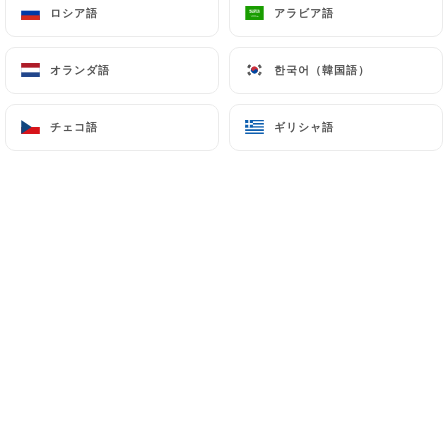
ロシア語
ロシア語
アラビア語
アラビア語
オランダ語
オランダ語
한국어（韓国語）
한국어（韓国語）
Du brunch au cocktail, une expérience
gourmande à tout moment de la
チェコ語
チェコ語
ギリシャ語
ギリシャ語
journée.
Notre établissement vous accueille
toute la semaine autour d’un brunch
généreux, composé de plats faits
maison, préparés avec des produits
frais et de saison.
Du lundi au vendredi, laissez-vous
également tenter par nos entrées et