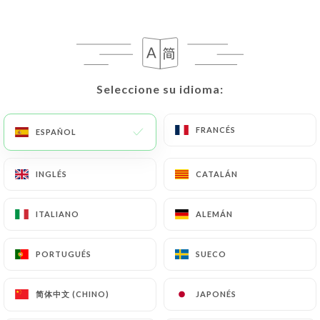
ES
MENÚ
Seleccione su idioma:
Seleccione su idioma:
/
INICIO
RESEÑAS
FRANCÉS
FRANCÉS
ESPAÑOL
ESPAÑOL
Reseñas
INGLÉS
INGLÉS
CATALÁN
CATALÁN
ITALIANO
ITALIANO
ALEMÁN
ALEMÁN
156 Reseñas sobre Uniiti
PORTUGUÉS
PORTUGUÉS
SUECO
SUECO
4.5 / 5
简体中文 (CHINO)
简体中文 (CHINO)
JAPONÉS
JAPONÉS
Marinella