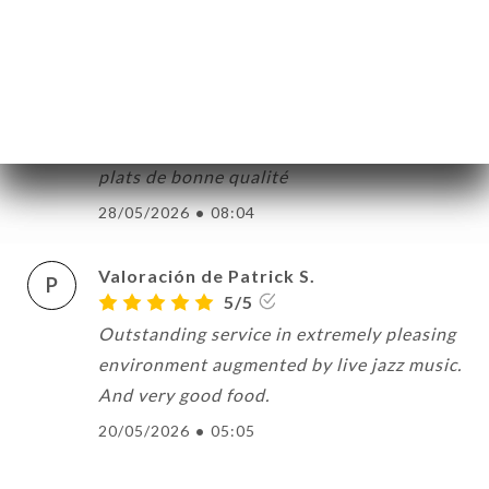
02/06/2026
•
08:29
Valoración de Chloé L.
C
5/5
Ambiance chaleureuse et accueillante,
plats de bonne qualité
28/05/2026
•
08:04
Valoración de Patrick S.
P
5/5
Outstanding service in extremely pleasing
environment augmented by live jazz music.
And very good food.
20/05/2026
•
05:05