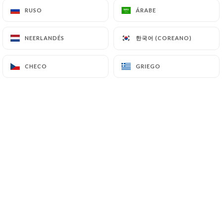
RUSO
RUSO
ÁRABE
ÁRABE
Valoración de sarah b.
한국어 (COREANO)
한국어 (COREANO)
NEERLANDÉS
NEERLANDÉS
S
5/5
28/06/2026
•
06:25
CHECO
CHECO
GRIEGO
GRIEGO
Valoración de Céline L.
C
4/5
Bistrot sympa. Bon accueil. Jolis plats très
bons.
28/06/2026
•
03:19
Valoración de Déborah R.
D
5/5
Un endroit sympa où nous avons petit
déjeuner avec plaisir