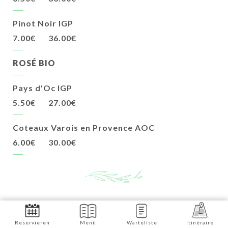
Pinot Noir IGP
7.00€
36.00€
ROSÉ BIO
Pays d'Oc IGP
5.50€
27.00€
Coteaux Varois en Provence AOC
6.00€
30.00€
CIDRE BIO
Reservieren
Menü
Warteliste
Itinéraire
Artisanal