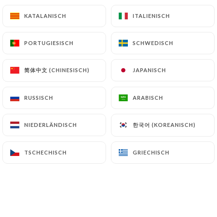
KATALANISCH
KATALANISCH
ITALIENISCH
ITALIENISCH
Crêpe beurre, sucre & citron
6.50€
PORTUGIESISCH
PORTUGIESISCH
SCHWEDISCH
SCHWEDISCH
Crêpe Nutella
简体中文 (CHINESISCH)
简体中文 (CHINESISCH)
JAPANISCH
JAPANISCH
Banane +2,50€
7.00€
RUSSISCH
RUSSISCH
ARABISCH
ARABISCH
Crêpe caramel beurre salé
한국어 (KOREANISCH)
한국어 (KOREANISCH)
NIEDERLÄNDISCH
NIEDERLÄNDISCH
7.50€
Crêpe fraise ou abricot
TSCHECHISCH
TSCHECHISCH
GRIECHISCH
GRIECHISCH
6.50€
Desserts maison
Crème brulée vanille