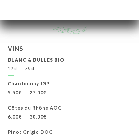
Saint-Germain / Violette
10.00€
VINS
BLANC & BULLES BIO
12cl
75cl
Chardonnay IGP
5.50€
27.00€
Côtes du Rhône AOC
6.00€
30.00€
Pinot Grigio DOC