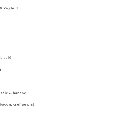
& Yoghurt
e salé
a
a
 salé & banane
 bacon, œuf au plat