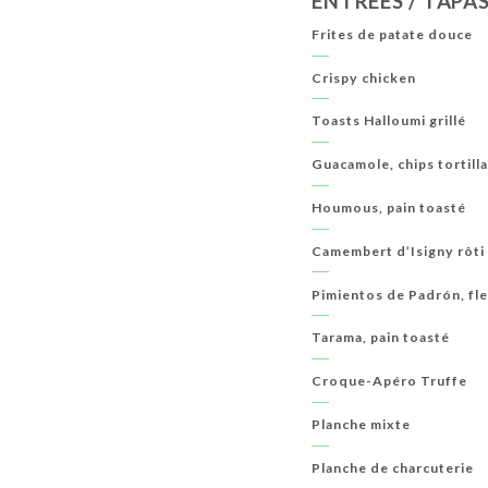
ENTRÉES / TAPA
ALCOOLS
BOISSONS CHAUDES
Frites de patate douce
Crispy chicken
Toasts Halloumi grillé
Guacamole, chips tortill
Houmous, pain toasté
Camembert d’Isigny rôti
Pimientos de Padrón, fle
Tarama, pain toasté
Croque-Apéro Truffe
Planche mixte
Planche de charcuterie