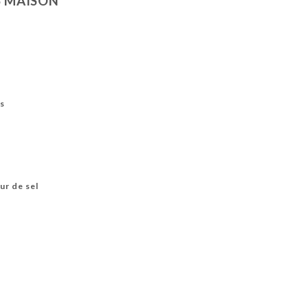
S MAISON
as
ur de sel