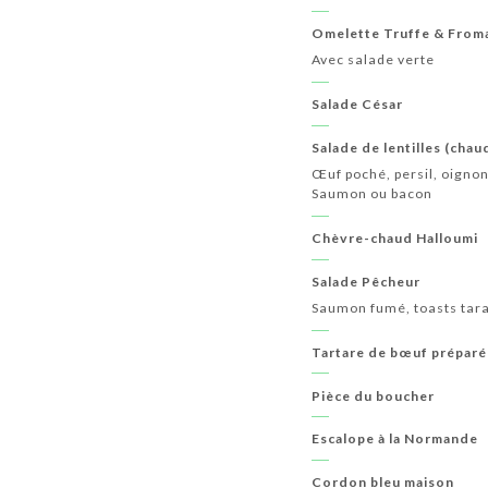
Omelette Truffe & From
Avec salade verte
Salade César
Salade de lentilles (chau
Œuf poché, persil, oignon
Saumon ou bacon
Chèvre-chaud Halloumi
Salade Pêcheur
Saumon fumé, toasts tar
Tartare de bœuf préparé
Pièce du boucher
Escalope à la Normande
Cordon bleu maison