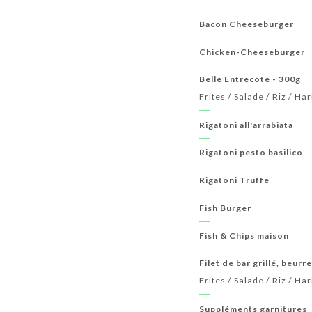
Bacon Cheeseburger
Chicken-Cheeseburger
Belle Entrecôte - 300g
Frites / Salade / Riz / Ha
Rigatoni all'arrabiata
Rigatoni pesto basilico
Rigatoni Truffe
Fish Burger
Fish & Chips maison
Filet de bar grillé, beurr
Frites / Salade / Riz / Ha
Suppléments garnitures