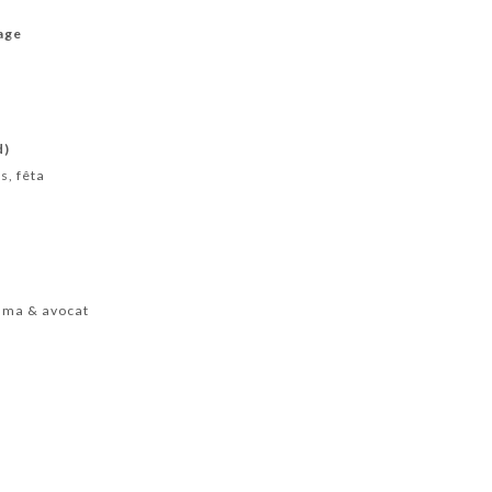
age
d)
s, fêta
ama & avocat