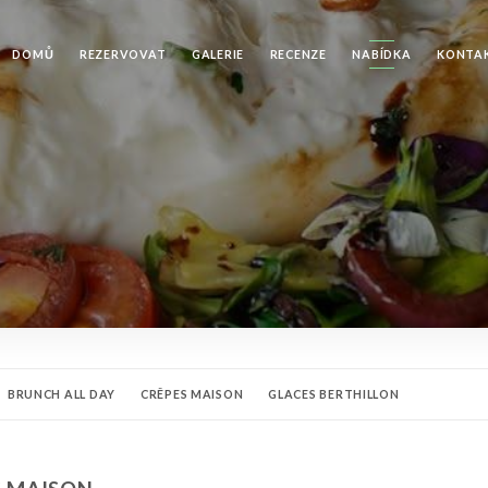
DOMŮ
REZERVOVAT
GALERIE
RECENZE
NABÍDKA
KONTA
BRUNCH ALL DAY
CRÊPES MAISON
GLACES BERTHILLON
OCKTAILS
HAPPY HOUR
VINS
CIDRE BIO
SHOT CLASSIQUE