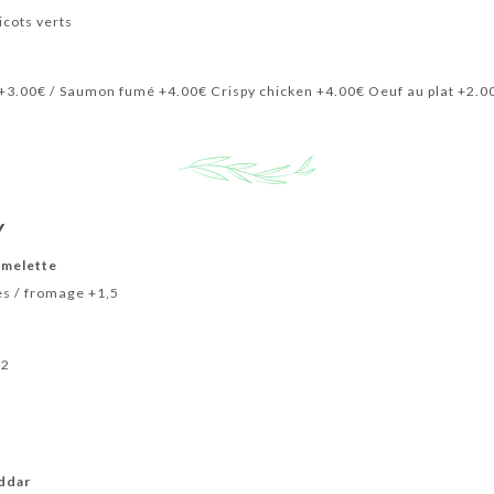
ricots verts
+3.00€ / Saumon fumé +4.00€ Crispy chicken +4.00€ Oeuf au plat +2.0
Y
 Omelette
es / fromage +1,5
+2
ddar