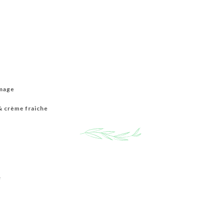
omage
 crème fraiche
e