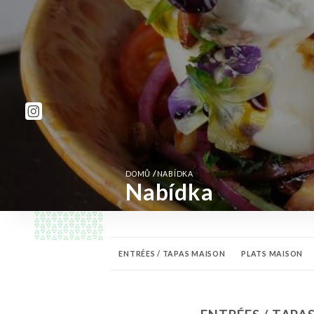
/
DOMŮ
NABÍDKA
Nabídka
ENTRÉES / TAPAS MAISON
PLATS MAISON
BOISSONS FRAÎCHES
BIÈRES / APÉRITIFS / C