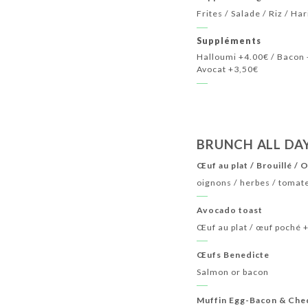
Frites / Salade / Riz / Ha
Suppléments
Halloumi +4.00€ / Bacon 
Avocat +3,50€
BRUNCH ALL DA
Œuf au plat / Brouillé /
oignons / herbes / tomat
Avocado toast
Œuf au plat / œuf poché 
Œufs Benedicte
Salmon or bacon
Muffin Egg-Bacon & Che