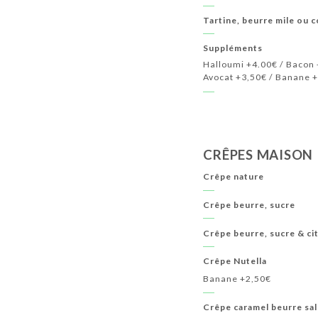
Tartine, beurre mile ou c
Suppléments
Halloumi +4.00€ / Bacon 
Avocat +3,50€ / Banane 
CRÊPES MAISON
Crêpe nature
Crêpe beurre, sucre
Crêpe beurre, sucre & ci
Crêpe Nutella
Banane +2,50€
Crêpe caramel beurre sa